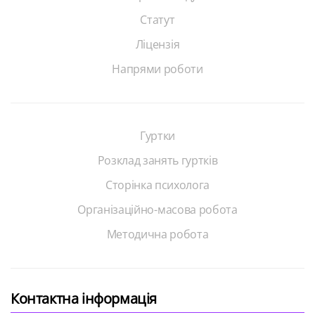
Статут
Ліцензія
Напрями роботи
Гуртки
Розклад занять гуртків
Сторінка психолога
Організаційно-масова робота
Методична робота
Контактна інформація