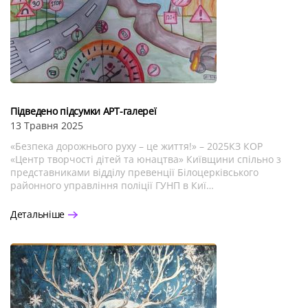
Підведено підсумки АРТ-галереї
13 Травня 2025
«Безпека дорожнього руху – це життя!» – 2025КЗ КОР
«Центр творчості дітей та юнацтва» Київщини спільно з
представниками відділу превенції Білоцерківського
районного управління поліції ГУНП в Киї…
Детальніше