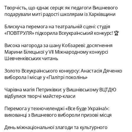
Творчість, що єднає серця: як педагоги Вишневого
подарували миті радості школярам із Харківщини
Блискуча перемога на театральній сцені: студія
«ПОВІТРУЛЯ» підкорила Всеукраїнський конкурс! 🏆
Висока нагорода за шану Кобзареві: досягнення
Марини Білецької у VII Міжнародному конкурсі
Шевченківських читань
Золото Всеукраїнського конкурсу: Анастасія Дяченко
виборола І місце у «Палітрі поколінь»
Чарівна магія Петриківки: у Вишнівському ВЦТДЮ
відбулися творчі майстер-класи
Перемога у техночеленджі «Все буде Україна!»:
вихованці з Вишневого вибороли призові місця
День міжнаціональної злагоди та культурного