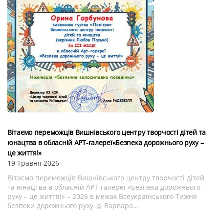
Вітаємо переможців Вишнівського центру творчості дітей та
юнацтва в обласній АРТ-галереї«Безпека дорожнього руху –
це життя!»
19 Травня 2026
Вітаємо переможців Вишнівського центру творчості дітей
та юнацтва в обласній АРТ-галереї «Безпека дорожнього
руху – це життя!» – 2026 в межах Всеукраїнського Тижня
безпеки дорожнього руху 🥉 Варвара…