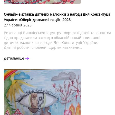
Онлайн-виставка дитячих малюнків з нагоди Дня Конституції
України «Оберіг держави і нації» -2025
27 Червня 2025
Вихованці Вишнівського центру творчості дітей та юнацтва
гідно представили заклад в обласній онлайн-виставці
дитячих малюнків з нагоди Дня Конституції України.
Дитячі роботи, сповнені щирим натхненн…
Детальніше