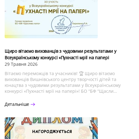
Щиро вітаємо вихованців з чудовими результатами у
Всеукраїнському конкурсі «Пухнасті мрії на папері
29 Травня 2026
Вітаємо переможців та учасників! 🏆 Щиро вітаємо
вихованців Вишнівського центру творчості дітей та
юнацтва з чудовими результатами у Всеукраїнському
конкурсі «Пухнасті мрії на папері»! БО “БФ “Щасли…
Детальніше