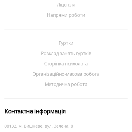
Ліцензія
Напрями роботи
Гуртки
Розклад занять гуртків
Сторінка психолога
Організаційно-масова робота
Методична робота
Контактна інформація
08132, м. Вишневе, вул. Зелена, 8