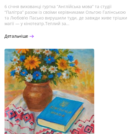
6 січня вихованці гуртка “Англійська мова” та студії
“Палітра” разом із своїми керівниками Ольгою Галінською
та Любов’ю Пасько вирушили туди, де завжди живе трішки
магії — у кінотеатр.Теплий за…
Детальніше