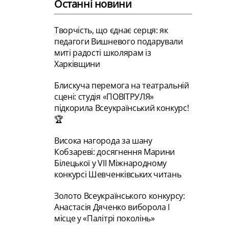
Останні новини
Творчість, що єднає серця: як
педагоги Вишневого подарували
миті радості школярам із
Харківщини
Блискуча перемога на театральній
сцені: студія «ПОВІТРУЛЯ»
підкорила Всеукраїнський конкурс!
🏆
Висока нагорода за шану
Кобзареві: досягнення Марини
Білецької у VII Міжнародному
конкурсі Шевченківських читань
Золото Всеукраїнського конкурсу:
Анастасія Дяченко виборола І
місце у «Палітрі поколінь»