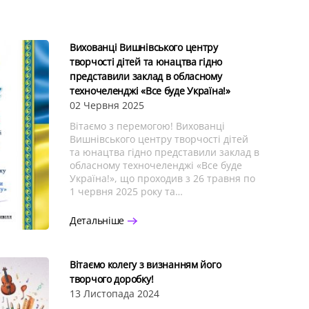
Вихованці Вишнівського центру
творчості дітей та юнацтва гідно
представили заклад в обласному
техночеленджі «Все буде Україна!»
02 Червня 2025
Вітаємо з перемогою! Вихованці
Вишнівського центру творчості дітей
та юнацтва гідно представили заклад в
обласному техночеленджі «Все буде
Україна!», що проходив з 26 травня по
1 червня 2025 року та…
Детальніше
Вітаємо колегу з визнанням його
творчого доробку!
13 Листопада 2024