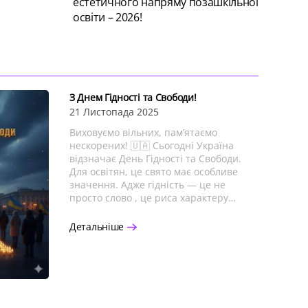
естетичного напряму позашкільної
освіти – 2026!
З Днем Гідності та Свободи!
21 Листопада 2025
Виховуємо вільних, пам’ятаємо
нескорених! 🇺🇦 Сьогодні Україна
відзначає День Гідності та Свободи.
Для освітян, це свято має особливе
значення. Адже гідність — це не
просто слово , це риса характеру…
Детальніше