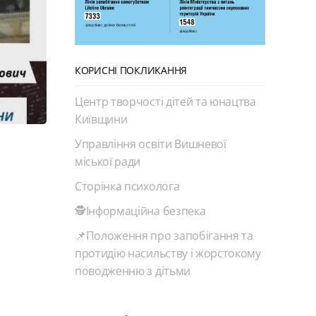
КОРИСНІ ПОКЛИКАННЯ
Центр творчості дітей та юнацтва
Київщини
Управління освіти Вишневої
міської ради
Сторінка психолога
🕵️Інформаційна безпека
📌Положення про запобігання та
протидію насильству і жорстокому
поводженню з дітьми