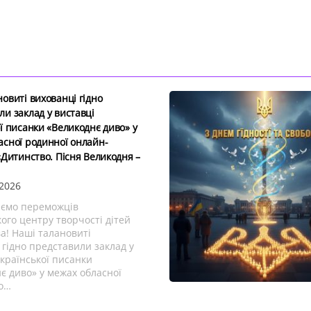
овиті вихованці гідно
ли заклад у виставці
ї писанки «Великоднє диво» у
асної родинної онлайн-
«Дитинство. Пісня Великодня –
 2026
аємо переможців
ого центру творчості дітей
а! Наші талановиті
 гідно представили заклад у
української писанки
є диво» у межах обласної
 о…