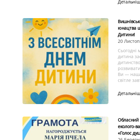
Детальні
Вишнівськ
юнацтва щ
Дитини!
20 Листоп
Сьогодні 
дитина за
дитинство
розвивати
Ви — наша
світле за
Детальні
Обласний 
еколого-в
«Голос душ
26 Березн