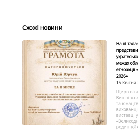
Схожі новини
Наші талан
представи
українсько
межах обл
етноакції 
2026»
15 Квітня
Щиро віт
Вишнівськ
та юнацтв
вихованці
виставці 
«Великодн
родинної