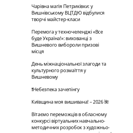
Чарівна магія Петриківки: у
Вишнівському ВЦТДЮ відбулися
творчі майстер-класи
Перемога у техночеленджі «Все
буде Україна!»: вихованці з
Вишневого вибороли призові
місця
День міжнаціональної злагоди та
культурного розмаїття у
Вишневому
❗Небезпека зачепінгу
Київщина моя вишивана! – 2026 🌺
Вітаємо переможців в обласному
конкурсі віртуальних навчально-
методичних розробок з художньо-