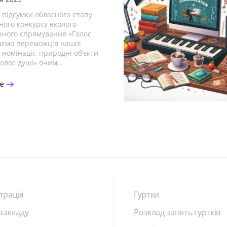
 підсумки обласного етапу
ого конкурсу еколого-
чного спрямування «Голос
таємо переможців нашої
 номінації: природні об’єкти
Голос душі» очим…
ше
трація
Гуртки
 закладу
Розклад занять гуртків