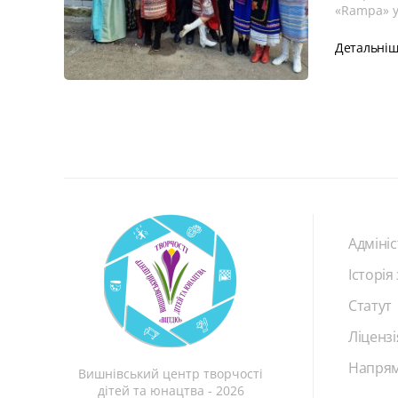
«Rampa» у
Детальні
Адмініс
Історія
Статут
Ліцензі
Напрям
Вишнівський центр творчості
дітей та юнацтва - 2026