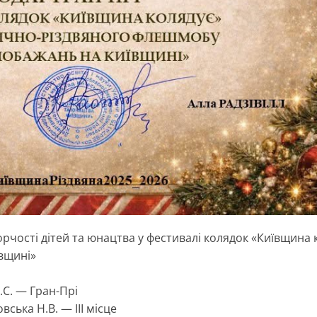
рчості дітей та юнацтва у фестивалі колядок «Київщина 
вщині»
.С. — Гран-Прі
вська Н.В. — ІІІ місце