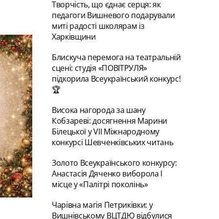
Творчість, що єднає серця: як
педагоги Вишневого подарували
миті радості школярам із
Харківщини
Блискуча перемога на театральній
сцені: студія «ПОВІТРУЛЯ»
підкорила Всеукраїнський конкурс!
🏆
Висока нагорода за шану
Кобзареві: досягнення Марини
Білецької у VII Міжнародному
конкурсі Шевченківських читань
Золото Всеукраїнського конкурсу:
Анастасія Дяченко виборола І
місце у «Палітрі поколінь»
Чарівна магія Петриківки: у
Вишнівському ВЦТДЮ відбулися