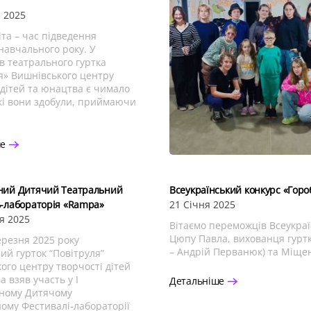
 2025
іта – час підведення
 навчального року. У
в театрального гуртка
я» Вишнівського центру
 дітей та юнацтва є чимало
які вони здобули, приймаючи
ше
ний Дитячий Театральний
Всеукраїнський конкурс «Гороб
-лабораторія «Rampa»
21 Січня 2025
я 2025
Вітаємо переможців Всеукраїн
Цюпу Павла, вихованця гуртк
березня 2025 року
– Андрій Перванюк) та Міще
ий гурток “Повітруля”
ого центру творчості дітей
 взяв участь у I
Детальніше
ному Дитячому
ому Фестивалі-лабораторії