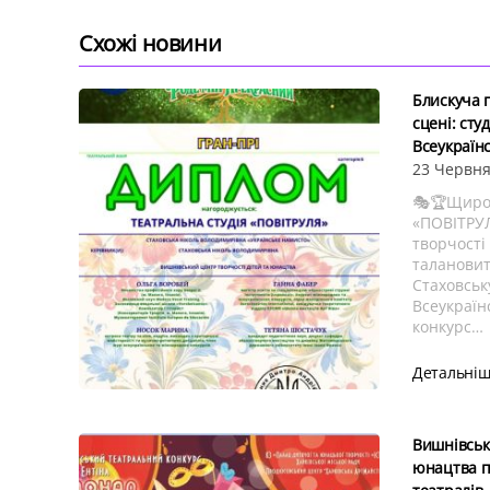
Схожі новини
Блискуча 
сцені: сту
Всеукраїнс
23 Червня
🎭🏆Щиро 
«ПОВІТРУЛ
творчості 
талановит
Стаховськ
Всеукраїн
конкурс…
Детальні
Вишнівськ
юнацтва п