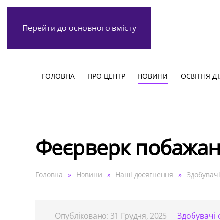
Перейти до основного вмісту
ГОЛОВНА
ПРО ЦЕНТР
НОВИНИ
ОСВІТНЯ Д
Феєрверк побажан
Головна
Новини
Наші досягнення
Здобувачі
Опубліковано: 31 Грудня, 2025
Здобувачі 