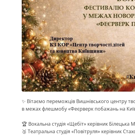
✨ Вітаємо переможців Вишнівського центру тво
в межах флешмобу «Феєрверк побажань на Киї
🏆 Вокальна студія «Щебіт» керівник Білецька М
🥉 Театральна студія «Повітруля» керівник Стахо