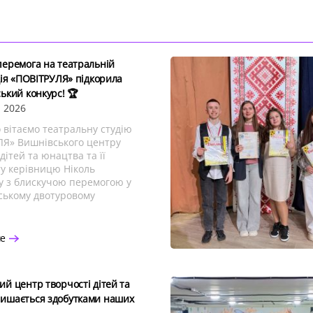
перемога на театральній
дія «ПОВІТРУЛЯ» підкорила
ький конкурс! 🏆
 2026
вітаємо театральну студію
Я» Вишнівського центру
дітей та юнацтва та її
у керівницю Ніколь
у з блискучою перемогою у
ському двотуровому
ше
ий центр творчості дітей та
ишається здобутками наших