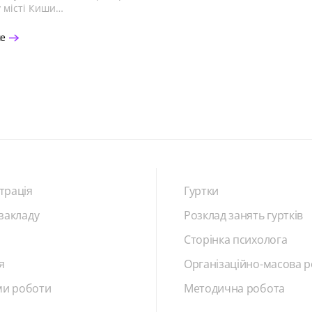
 місті Киши…
ше
трація
Гуртки
 закладу
Розклад занять гуртків
Сторінка психолога
я
Організаційно-масова 
и роботи
Методична робота