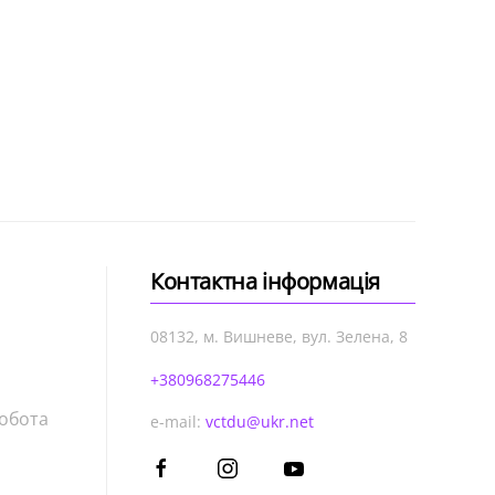
Контактна інформація
08132, м. Вишневе, вул. Зелена, 8
+380968275446
робота
e-mail:
vctdu@ukr.net