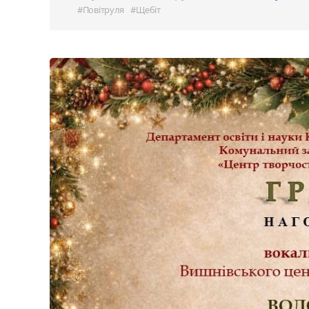
#Повітруля
#Щебіт