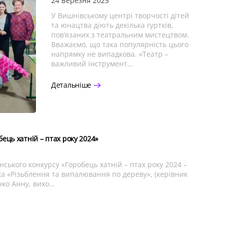
24 Березня 2025
У Вишнівському центрі творчості дітей
та юнацтва діють декілька гуртків,
пов’язаних з театральним мистецтвом.
Вважаємо, що така популярність цього
напрямку не випадкова. «Театр –
важливий інструмент…
Детальніше
ець хатній – птах року 2024»
ського конкурсу «Горобець хатній – птах року 2024 –
а «Різьблення та випалювання по дереву», (керівник
нко Анну, вихо…