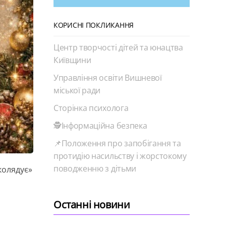
КОРИСНІ ПОКЛИКАННЯ
Центр творчості дітей та юнацтва
Київщини
Управління освіти Вишневої
міської ради
Сторінка психолога
🕵️Інформаційна безпека
📌Положення про запобігання та
протидію насильству і жорстокому
поводженню з дітьми
колядує»
Останні новини