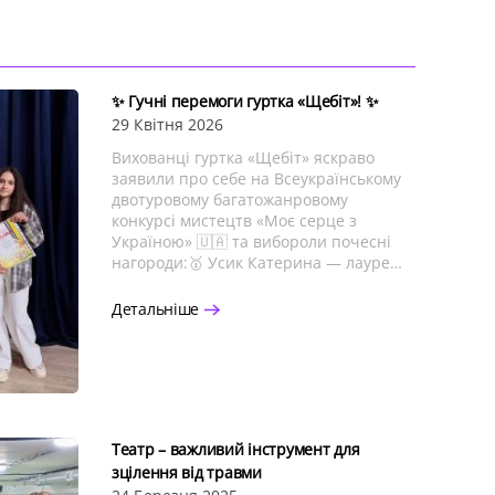
✨ Гучні перемоги гуртка «Щебіт»! ✨
29 Квітня 2026
Вихованці гуртка «Щебіт» яскраво
заявили про себе на Всеукраїнському
двотуровому багатожанровому
конкурсі мистецтв «Моє серце з
Україною» 🇺🇦 та вибороли почесні
нагороди:🥇 Усик Катерина — лауре…
Детальніше
Театр – важливий інструмент для
зцілення від травми