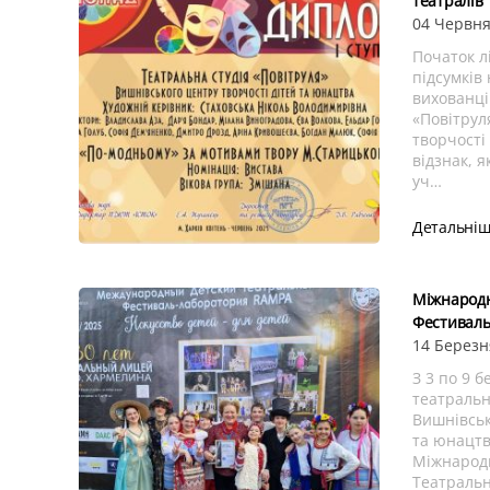
театралів
04 Червня
Початок л
підсумків
вихованці
«Повітрул
творчості
відзнак, 
уч…
Детальні
Міжнарод
Фестиваль
14 Березн
З 3 по 9 
театральн
Вишнівськ
та юнацтва
Міжнарод
Театральн