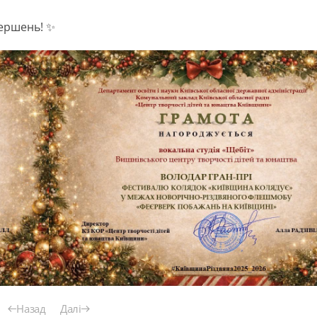
ершень! ✨
Назад
Далі