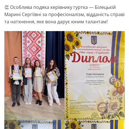
👏 Особлива подяка керівнику гуртка — Білецькій
Марині Сергіївні за професіоналізм, відданість справі
та натхнення, яке вона дарує юним талантам!