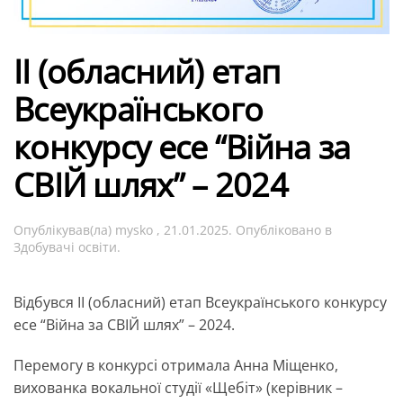
ІІ (обласний) етап
Всеукраїнського
конкурсу есе “Війна за
СВІЙ шлях” – 2024
Опублікував(ла)
mysko
,
21.01.2025
. Опубліковано в
Здобувачі освіти
.
Відбувся ІІ (обласний) етап Всеукраїнського конкурсу
есе “Війна за СВІЙ шлях” – 2024.
Перемогу в конкурсі отримала Анна Міщенко,
вихованка вокальної студії «Щебіт» (керівник –