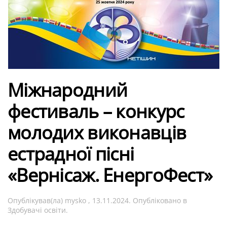
Міжнародний
фестиваль – конкурс
молодих виконавців
естрадної пісні
«Вернісаж. ЕнергоФест»
Опублікував(ла)
mysko
,
13.11.2024
. Опубліковано в
Здобувачі освіти
.