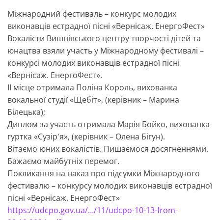
Міжнародний фестиваль – конкурс молодих
виконавців естрадної пісні «Вернісаж. ЕнергоФест»
Вокалісти Вишнівського центру творчості дітей та
юнацтва взяли участь у Міжнародному фестивалі –
конкурсі молодих виконавців естрадної пісні
«Вернісаж. ЕнергоФест».
ІІ місце отримала Поліна Король, вихованка
вокальної студії «Щебіт», (керівник – Марина
Білецька);
Диплом за участь отримала Марія Бойко, вихованка
гуртка «Сузір′я», (керівник – Олена Бігун).
Вітаємо юних вокалістів. Пишаємося досягненнями.
Бажаємо майбутніх перемог.
Покликання на наказ про підсумки Міжнародного
фестивалю – конкурсу молодих виконавців естрадної
пісні «Вернісаж. ЕнергоФест»
https://udcpo.gov.ua/…/11/udcpo-10-13-from-