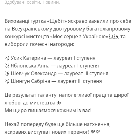
Здобувачі освіти
,
Новини
.
Вихованці гуртка «Щебіт» яскраво заявили про себе
на Всеукраїнському двотуровому багатожанровому
конкурсі мистецтв «Моє серце з Україною» 🇺🇦 та
вибороли почесні нагороди:
🥇 Усик Катерина — лауреат І ступеня
🥇 Яблонська Анна — лауреат І ступеня
🥉 Шевчук Олександр — лауреат ІІІ ступеня
🥉 Шингун Сабріна — лауреат ІІІ ступеня
Це результат таланту, наполегливої праці та щирої
любові до мистецтва 💫
Ми щиро пишаємося кожним із вас!
Нехай попереду буде ще більше натхнення,
яскравих виступів і нових перемог! 💙💛