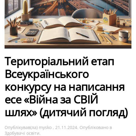
Територіальний етап
Всеукраїнського
конкурсу на написання
есе «Війна за СВІЙ
шлях» (дитячий погляд)
Опублікував(ла)
mysko
,
21.11.2024
. Опубліковано в
Здобувачі освіти
.