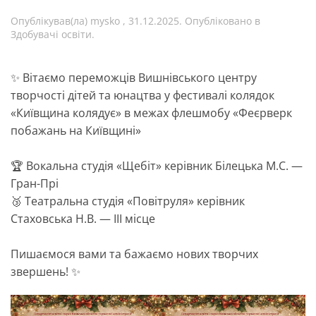
Опублікував(ла)
mysko
,
31.12.2025
. Опубліковано в
Здобувачі освіти
.
✨ Вітаємо переможців Вишнівського центру
творчості дітей та юнацтва у фестивалі колядок
«Київщина колядує» в межах флешмобу «Феєрверк
побажань на Київщині»
🏆 Вокальна студія «Щебіт» керівник Білецька М.С. —
Гран-Прі
🥉 Театральна студія «Повітруля» керівник
Стаховська Н.В. — ІІІ місце
Пишаємося вами та бажаємо нових творчих
звершень! ✨