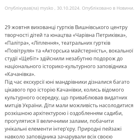
Опублікував(ла)
mysko
,
30.10.2024
. Опубліковано в
Новини
.
29 жовтня вихованці гуртків Вишнівського центру
творчості дітей та юнацтва «Чарівна Петриківка»,
«Палітра», «Ліплення», театральних гуртків
«Повітруля» та «Акторська майстерність», вокальної
студії «Щебіт» здійснили незабутню подорож до
національного історико-культурного заповідника
«Качанівка».
Під час екскурсії юні мандрівники дізналися багато
цікавого про історію Качанівки, колись відомого
культурного осередку, що приваблював видатних
митців України. Діти мали можливість насолодитися
розкішною архітектурою і оздобленням садиби,
прогулятися її величними залами, побачити
унікальні елементи інтер’єру. Природні пейзажі
навколо заповідника зачарували всіх своєю