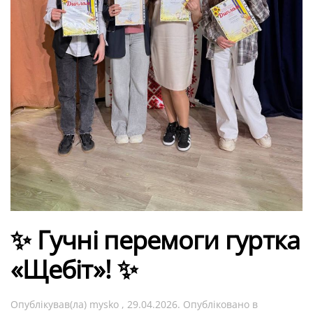
✨ Гучні перемоги гуртка
«Щебіт»! ✨
Опублікував(ла)
mysko
,
29.04.2026
. Опубліковано в