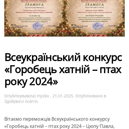
Всеукраїнський конкурс
«Горобець хатній – птах
року 2024»
Опублікував(ла)
mysko
,
21.01.2025
. Опубліковано в
Здобувачі освіти
.
Вітаємо переможців Всеукраїнського конкурсу
«Горобець хатній – птах року 2024 – Цюпу Павла,