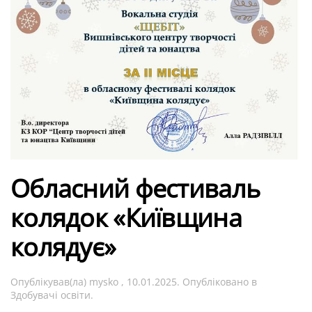
Обласний фестиваль
колядок «Київщина
колядує»
Опублікував(ла)
mysko
,
10.01.2025
. Опубліковано в
Здобувачі освіти
.