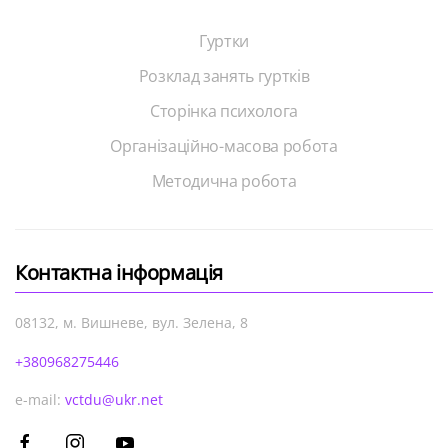
Гуртки
Розклад занять гуртків
Сторінка психолога
Організаційно-масова робота
Методична робота
Контактна інформація
08132, м. Вишневе, вул. Зелена, 8
+380968275446
e-mail:
vctdu@ukr.net